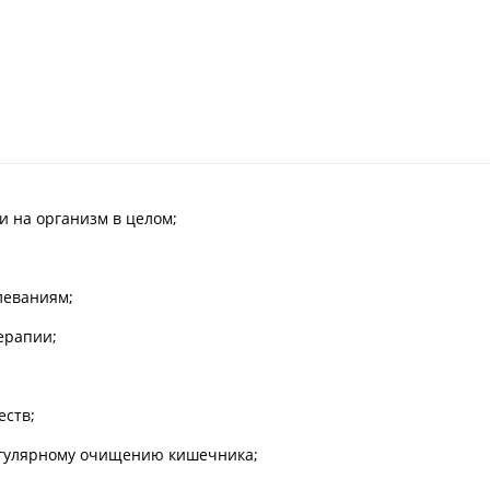
и на организм в целом;
леваниям;
ерапии;
еств;
егулярному очищению кишечника;