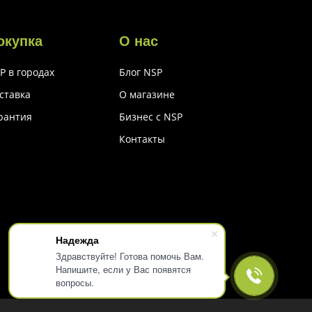
окупка
О нас
P в городах
Блог NSP
ставка
О магазине
рантия
Бизнес с NSP
Контакты
Надежда
Здравствуйте! Готова помочь Вам.
Напишите, если у Вас появятся
вопросы.