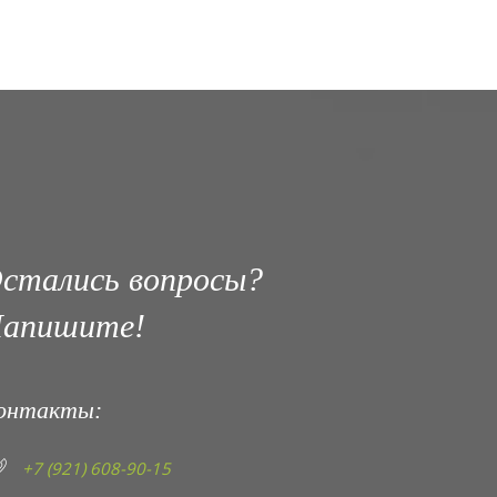
стались вопросы?
апишите!
онтакты:
+7 (921) 608-90-15