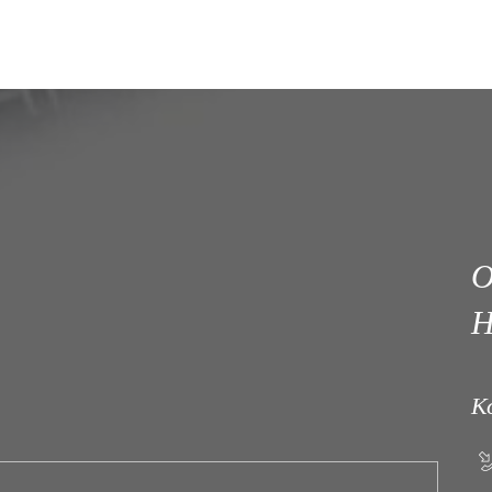
О
Н
К