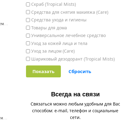
Скраб (Tropical Mists)
Средства для снятия макияжа (Care)
Средства ухода и гигиены
Дневной антивозрастной крем для лица SPF15 40+ / Day Anti-age Face Cream SPF 15 40+
Товары для дома
Универсальное лечебное средство
Уход за кожей лица и тела
Уход за лицом (Care)
Шариковый дезодорант (Tropical Mists)
Всегда на связи
Связаться можно любым удобным для Вас
способом: e-mail, телефон и социальные
сети.
Кондиционирующий крем с маслом какао / Cocoa Butter Cream