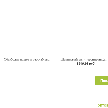
Обезболивающее и расслабляющее масло / Relaxing TT Oil
Шариковый антиперспирант/дезодорант / Sea Salt Roll-On Antiperspir
1 549.93 руб.
Пок
ОПТО