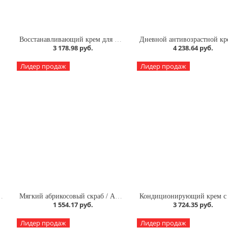
m
Восстанавливающий крем для кожи вокруг глаз с SPF15 / Revitalizing Eye Contour Cream SPF15
3 178.98 руб.
4 238.64 руб.
Лидер продаж
Лидер продаж
ring Shampoo «Health and Shine»
Мягкий абрикосовый скраб / Apri-Cleanse
1 554.17 руб.
3 724.35 руб.
Лидер продаж
Лидер продаж