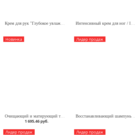
Крем для рук "Глубокое увлажнение. Ежедневный уход" / Hand cream Deep Hydration
Интенсивный крем для ног / Intense Foot Crea
Новинка
Лидер продаж
Очищающий и матирующий тоник для лица / Purifying and Mattifying Toner
Восстанавливающий шампунь / New!Resto
1 695.46 руб.
Лидер продаж
Лидер продаж