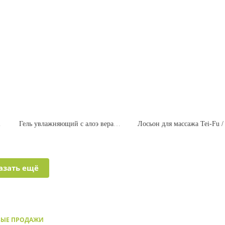
ant/Deodorant
Гель увлажняющий с алоэ вера / Witch-Vera Gel
азать ещё
ВЫЕ ПРОДАЖИ