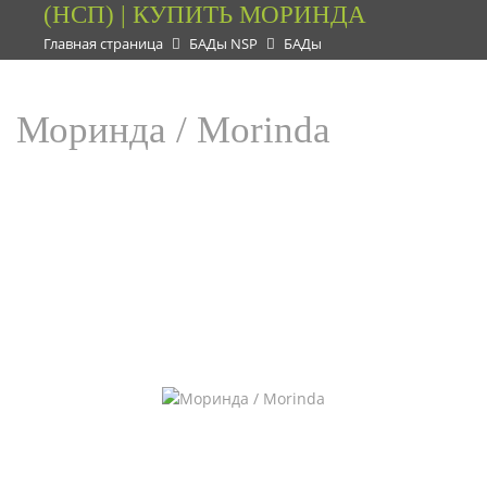
(НСП) | КУПИТЬ МОРИНДА
Главная страница
БАДы NSP
БАДы
Моринда / Morinda