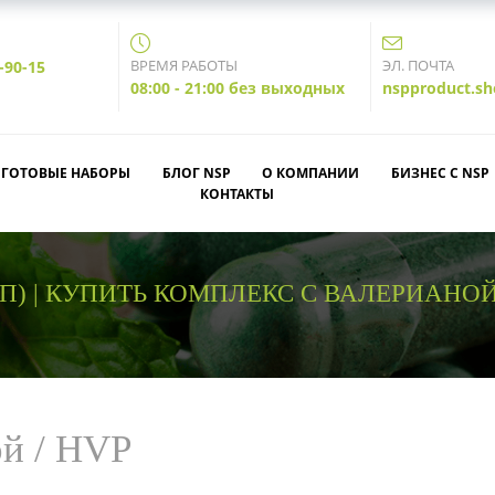
ВРЕМЯ РАБОТЫ
ЭЛ. ПОЧТА
-90-15
08:00 - 21:00 без выходных
nspproduct.s
ГОТОВЫЕ НАБОРЫ
БЛОГ NSP
О КОМПАНИИ
БИЗНЕС С NSP
КОНТАКТЫ
СП) | КУПИТЬ КОМПЛЕКС С ВАЛЕРИАНО
ой / HVP