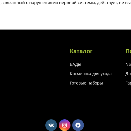
, связанный с нарушениями нервной системы, действует, не в
Каталог
П
БАДы
NS
Косметика для ухода
До
Готовые наборы
Га