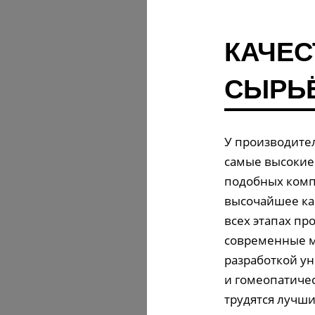
КАЧЕС
СЫРЬ
У производител
самые высокие
подобных комп
высочайшее ка
всех этапах пр
современные м
разработкой ун
и гомеопатичес
трудятся лучши