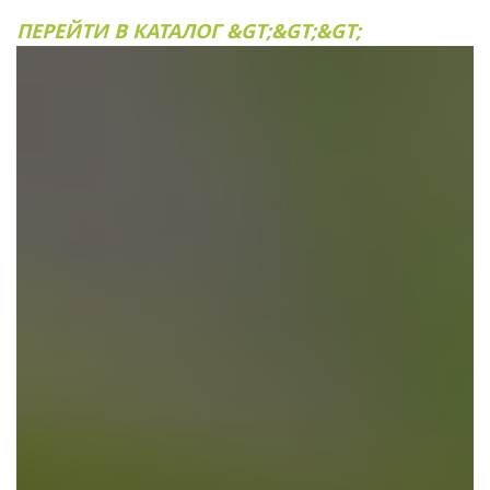
ПЕРЕЙТИ В КАТАЛОГ &GT;&GT;&GT;