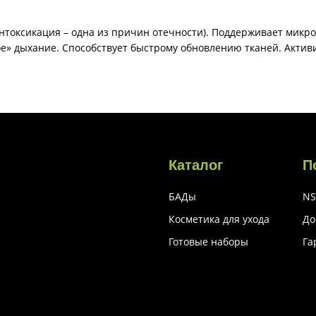
нтоксикация – одна из причин отечности). Поддерживает микр
ое» дыхание. Способствует быстрому обновлению тканей. Актив
Каталог
П
БАДы
NS
Косметика для ухода
До
Готовые наборы
Га