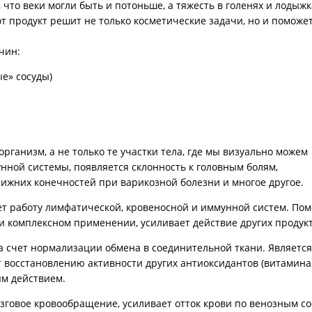
, что веки могли быть и потоньше, а тяжесть в голенях и лодыжк
тот продукт решит не только косметические задачи, но и поможе
чин:
е» сосуды)
организм, а не только те участки тела, где мы визуально можем
нной системы, появляется склонность к головным болям,
нижних конечностей при варикозной болезни и многое другое.
ет работу лимфатической, кровеносной и иммунной систем. Пом
и комплексном применении, усиливает действие других продукт
за счет нормализации обмена в соединительной ткани. Является
 восстановлению активности других антиоксидантов (витамина 
м действием.
озговое кровообращение, усиливает отток крови по венозным с