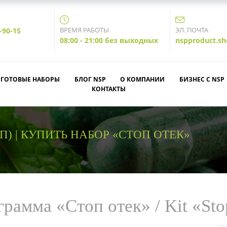
ВРЕМЯ РАБОТЫ
ЭЛ. ПОЧТА
-90-15
08:00 - 21:00 без выходных
nspproduct.s
ГОТОВЫЕ НАБОРЫ
БЛОГ NSP
О КОМПАНИИ
БИЗНЕС С NSP
КОНТАКТЫ
П) | КУПИТЬ НАБОР «СТОП ОТЕК»
рамма «Стоп отек» / Kit «St