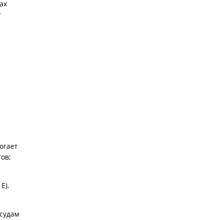
ах
т
огает
ов;
Е).
осудам