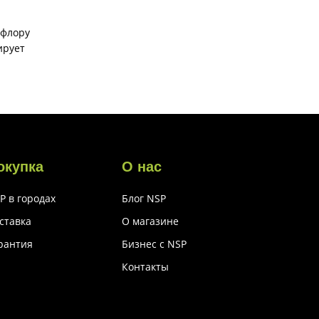
офлору
ирует
окупка
О нас
P в городах
Блог NSP
ставка
О магазине
рантия
Бизнес с NSP
Контакты