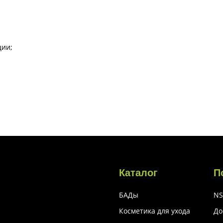
ции;
Каталог
П
БАДы
NS
Косметика для ухода
До