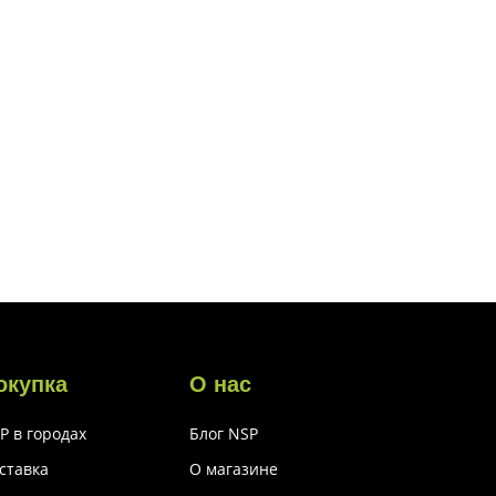
окупка
О нас
P в городах
Блог NSP
ставка
О магазине