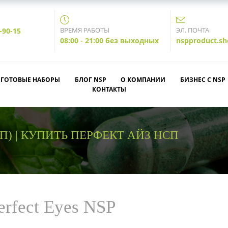
ВРЕМЯ РАБОТЫ
ЭЛ. ПОЧТА
-90-15
08:00 - 21:00 без выходных
nspproduct.s
ГОТОВЫЕ НАБОРЫ
БЛОГ NSP
О КОМПАНИИ
БИЗНЕС С NSP
КОНТАКТЫ
П) | КУПИТЬ ПЕРФЕКТ АЙЗ НСП
rfect Eyes NSP