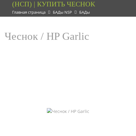
(НСП) | КУПИТЬ ЧЕСНОК
Главная страница
БАДы NSP
БАДы
Чеснок / HP Garlic